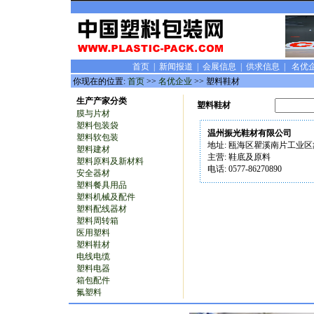
首页
|
新闻报道
|
会展信息
|
供求信息
|
名优
你现在的位置:
首页
>>
名优企业
>> 塑料鞋材
生产产家分类
塑料鞋材
膜与片材
塑料包装袋
温州振光鞋材有限公司
塑料软包装
地址: 瓯海区瞿溪南片工业区
塑料建材
主营: 鞋底及原料
塑料原料及新材料
电话: 0577-86270890
安全器材
塑料餐具用品
塑料机械及配件
塑料配线器材
塑料周转箱
医用塑料
塑料鞋材
电线电缆
塑料电器
箱包配件
氟塑料