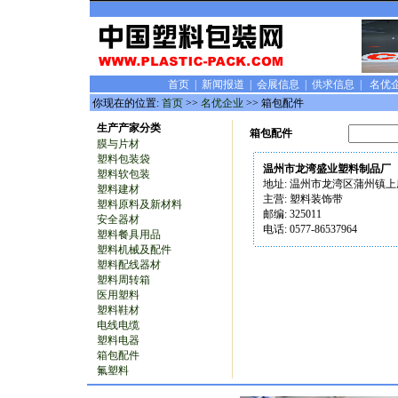
首页
|
新闻报道
|
会展信息
|
供求信息
|
名优
你现在的位置:
首页
>>
名优企业
>> 箱包配件
生产产家分类
箱包配件
膜与片材
塑料包装袋
温州市龙湾盛业塑料制品厂
塑料软包装
地址: 温州市龙湾区蒲州镇上
塑料建材
主营: 塑料装饰带
塑料原料及新材料
邮编: 325011
安全器材
电话: 0577-86537964
塑料餐具用品
塑料机械及配件
塑料配线器材
塑料周转箱
医用塑料
塑料鞋材
电线电缆
塑料电器
箱包配件
氟塑料